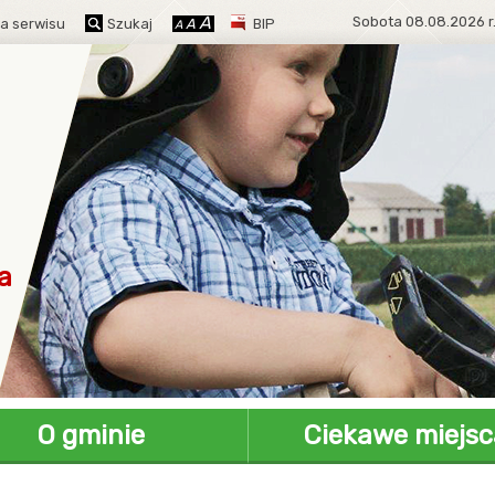
POWIĘKSZ
A
Sobota
08.08.2026 r
STANDARDOWY
a serwisu
Szukaj
A
BIP
POMNIEJSZ
A
CZCIONKĘ
ROZMIAR
CZCIONKĘ
Przejdź
Przejd
Mapa
Prze
wyszu
głó
a
O gminie
Ciekawe miejsc