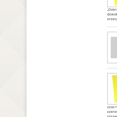
„Dobr
dziec
orzec
czas 
czerw
spraw