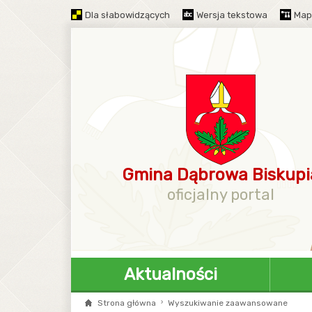
Dla słabowidzących
Wersja tekstowa
Map
Gmina Dąbrowa Biskupi
oficjalny portal
Aktualności
Strona główna
Wyszukiwanie zaawansowane