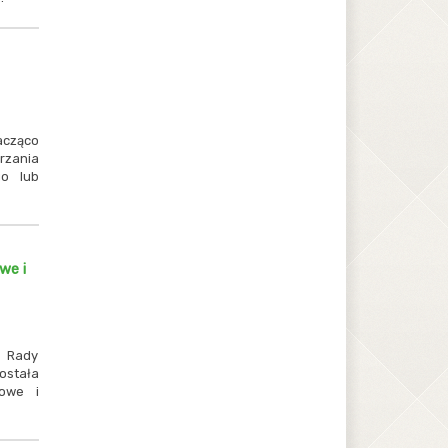
cząco
rzania
go lub
we i
 Rady
ostała
owe i