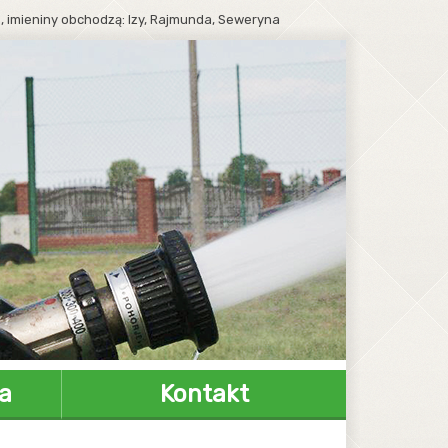
.,
imieniny obchodzą:
Izy, Rajmunda, Seweryna
 do treści
ź do menu
 strony
jdź do
kiwarki
wnego
a
Kontakt