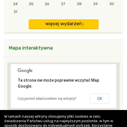
24
25
26
27
28
29
30
31
więcej wydarzeń
Mapa interaktywna
Ta strona nie może poprawnie wczytać Map
Google.
OK
Czy jesteś właścicielem tej witryny?
W ramach naszej witryny stosujemy pliki cookies w celu
świadczenia Państwu usług na najwyższym poziomie, w tym w
sposób dostosowany do indywidualnych potrzeb. Korzystanie