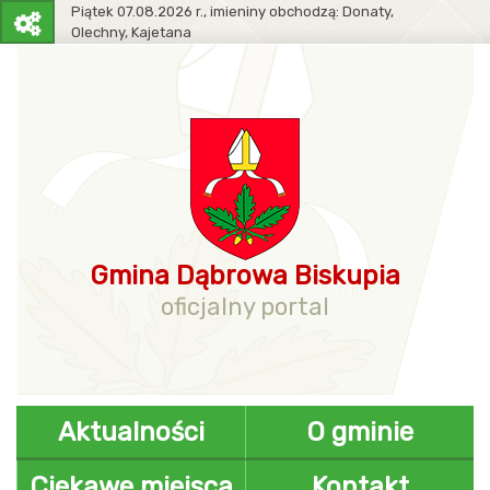
Piątek
07.08.2026 r.,
imieniny obchodzą:
Donaty,
Olechny, Kajetana
Pasek
narzędziowy
Gmina Dąbrowa Biskupia
oficjalny portal
Aktualności
O gminie
Ciekawe miejsca
Kontakt