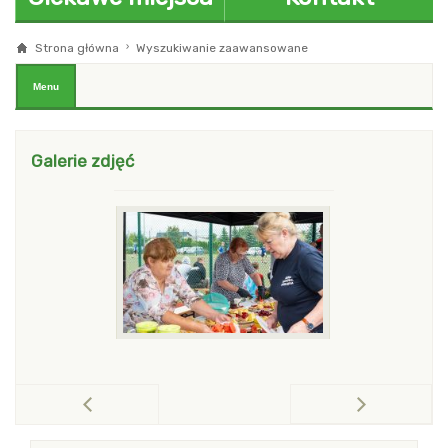
Strona główna
Wyszukiwanie zaawansowane
blok z menu i modułami Pierwszy
Menu
Galerie zdjęć
po
pokaż poprzednią galerię