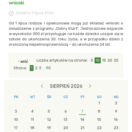
wnioski
Dodano
3 lipca 2026
Od 1 lipca rodzice i opiekunowie mogą już składać wnioski o
świadczenie z programu „Dobry Start”. Jednorazowe wsparcie
w wysokości 300 zł przysługuje na każde dziecko uczące się w
szkole do ukończenia 20. roku życia, a w przypadku dzieci z
orzeczoną niepełnosprawnością – do ukończenia 24 lat.
Liczba artykułów na stronie
pokaż
5
elementów na
pokaż
10
elementów na
pokaż
15
elementów na
pokaż
20
elementó
pokaż
25
elemen
wróć
stronie
stronie
stronie
na stronie
na stro
Strona
1
2
3
..
90
następna strona
blok z modułami Drugi
SIERPIEŃ 2026
POPRZEDNI MIESIĄC
NASTĘPNY MIESIĄC
PN
WT
ŚR
CZ
PT
SO
ND
1
2
3
4
5
6
7
8
9
10
11
12
13
14
15
16
17
18
19
20
21
22
23