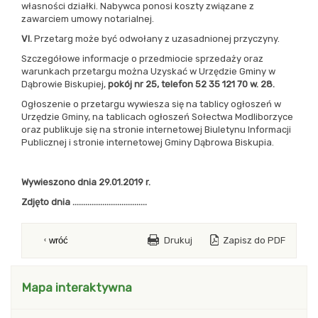
własności działki. Nabywca ponosi koszty związane z
zawarciem umowy notarialnej.
VI.
Przetarg może być odwołany z uzasadnionej przyczyny.
Szczegółowe informacje o przedmiocie sprzedaży oraz
warunkach przetargu można Uzyskać w Urzędzie Gminy w
Dąbrowie Biskupiej,
pokój nr 25, telefon 52 35 121 70 w. 28.
Ogłoszenie o przetargu wywiesza się na tablicy ogłoszeń w
Urzędzie Gminy, na tablicach ogłoszeń Sołectwa Modliborzyce
oraz publikuje się na stronie internetowej Biuletynu Informacji
Publicznej i stronie internetowej Gminy Dąbrowa Biskupia.
Wywieszono dnia 29.01.2019 r.
Zdjęto dnia ……………………………..
Drukuj
Zapisz do PDF
wróć
blok z modułami Drugi
Mapa interaktywna