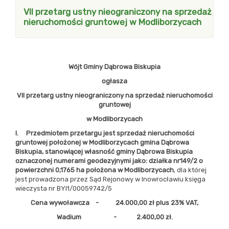
VII przetarg ustny nieograniczony na sprzedaż
nieruchomości gruntowej w Modliborzycach
Wójt Gminy Dąbrowa Biskupia
ogłasza
VII przetarg ustny nieograniczony na sprzedaż nieruchomości
gruntowej
w Modliborzycach
I. Przedmiotem przetargu jest sprzedaż nieruchomości
gruntowej położonej w Modliborzycach gmina Dąbrowa
Biskupia, stanowiącej własność gminy Dąbrowa Biskupia
oznaczonej numerami geodezyjnymi jako: działka nr149/2 o
powierzchni 0,1765 ha
położona w Modliborzycach
, dla której
jest prowadzona przez Sąd Rejonowy w Inowrocławiu księga
wieczysta nr BYI1/00059742/5
Cena wywoławcza - 24.000,00 zł plus 23% VAT,
Wadium - 2.400,00 zł.