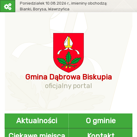
Poniedziałek
10.08.2026 r.,
imieniny obchodzą:
Bianki, Borysa, Wawrzyńca
Pasek
narzędziowy
Gmina Dąbrowa Biskupia
oficjalny portal
Aktualności
O gminie
Ciekawe miejsca
Kontakt