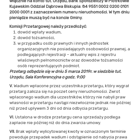
włącznie na konto tut. Urzędu, Bank Spółdzielczy w Piotrkowie
Kujawskim Oddział Dąbrowa Biskupia: 84 9551 0002 0200 0101
2000 0001 z zaznaczeniem numeru nieruchomości. W tym dniu
pieniądze muszą być na koncie Gminy.
Komisji Przetargowej należy przedłożyć:
dowód wpłaty wadium,
dowód tożsamości,
w przypadku osób prawnych i innych jednostek
organizacyjnych nie posiadających osobowości prawnej, a
podlegających rejestracji – aktualny wpis z rejestru
właściwych pełnomocnictw oraz dowodów tożsamości
osób reprezentujących podmiot.
Przetarg odbędzie się w dniu 5 marca 2019r. w siedzibie tut.
Urzędu, Sala Konferencyjna o godz. 9:00
V.
Wadium wpłacone przez uczestnika przetargu, który wygrał
przetarg zalicza się na poczet ceny nieruchomości. Zwrot
wpłaconego wadium dla uczestników, którzy nie nabyli praw
własności w przetargu nastąpi niezwłocznie jednak nie później
niż przed upływem 3 dni od dnia odbycia przetargu.
VI.
Ustalona w drodze przetargu cena sprzedaży podlega
zapłacie nie później niż do dnia zwarcia umowy.
VII.
Brak wpłaty wylicytowanej kwoty w oznaczonym terminie
powoduje przepadek wadium i odstąpienie od nabycia prawa