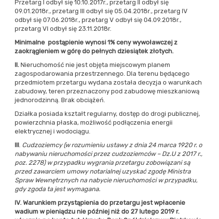
Przetarg I odbył się 10.10.2017r., przetarg II odbył się
09.01.2018r., przetarg III odbył się 05.04.2018r., przetarg IV
odbył się 07.06.2018r., przetarg V odbył się 04.09.2018r.,
przetarg VI odbył się 23.11.2018r.
Minimalne
postąpienie wynosi 1% ceny wywoławczej z
zaokrągleniem w górę do pełnych dziesiątek złotych.
II.
Nieruchomość nie jest objęta miejscowym planem
zagospodarowania przestrzennego. Dla terenu będącego
przedmiotem przetargu wydana została decyzja o warunkach
zabudowy, teren przeznaczony pod zabudowę mieszkaniową
jednorodzinną. Brak obciążeń.
Działka posiada kształt regularny, dostęp do drogi publicznej,
powierzchnia płaska, możliwość podłączenia energii
elektrycznej i wodociągu.
III
.
Cudzoziemcy (w rozumieniu ustawy z dnia 24 marca 1920 r. o
nabywaniu nieruchomości przez cudzoziemców – Dz.U z 2017 r.,
poz. 2278) w przypadku wygrania przetargu zobowiązani są
przed zawarciem umowy notarialnej uzyskać zgodę Ministra
Spraw Wewnętrznych na nabycie nieruchomości w przypadku,
gdy zgoda ta jest wymagana.
IV. Warunkiem przystąpienia do przetargu jest wpłacenie
wadium w pieniądzu nie później niż do 27 lutego 2019 r.