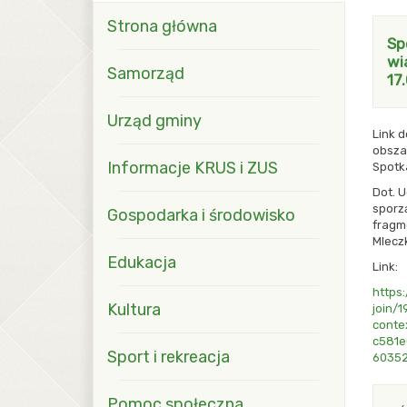
blok z menu i modułami Pierwszy
Strona główna
Sp
wi
Samorząd
17
Urząd gminy
Link d
obszar
Informacje KRUS i ZUS
Spotka
Dot. U
sporz
Gospodarka i środowisko
fragm
Mlecz
Edukacja
Link:
https
Kultura
join/
conte
c581
Sport i rekreacja
6035
Pomoc społeczna