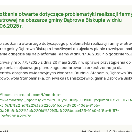
otkanie otwarte dotyczące problematyki realizacji farm
atrowej na obszarze gminy Dąbrowa Biskupia w dniu
.06.2025 r.
o spotkania otwartego dotyczącego problematyki realizacji farmy wiatro
ze gminy Dąbrowa Biskupia i możliwymi do ujęcia w planie rozwiązaniami
nie odbędzie się na platformie Teams w dniu 17.06.2025 r. o godzinie 16.3
chwały nr XII/75/2025 z dnia 28 maja 2025 r. w sprawie przystąpienia do
ądzenia miejscowego planu zagospodarowania przestrzennego dla
entów obrębów ewidencyjnych Wonorze, Brudnia, Stanomin, Dąbrowa Bis
kowo, Wola Stanomińska, Chlewiska i Ośniszczewko, gmina Dąbrowa Bisk
://teams.microsoft.com/l/meetup-
19%3ameeting_Njc3MTgxMmUtODEyNS00MjJjLThlNDQtZjBmNDE5ZDE0YTM
xt=%7b%22Tid%22%3a%22c051fcd5-8928-406a-9135-
e0a98c8f%22%2c%22Oid%22%3a%228bdce433-1060-4f8e-8f57-
29afb285%22%7d
Drukuj
Zapisz do