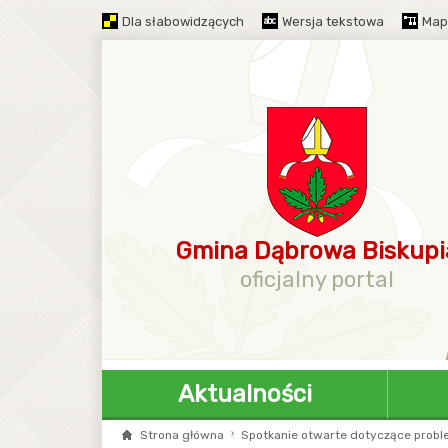
Dla słabowidzących
Wersja tekstowa
Map
Gmina Dąbrowa Biskupi
oficjalny portal
Aktualności
Strona główna
Spotkanie otwarte dotyczące problem