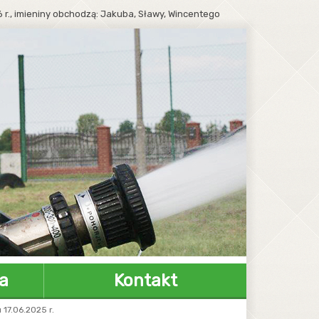
 r.,
imieniny obchodzą:
Jakuba, Sławy, Wincentego
 do treści
ź do menu
 strony
jdź do
kiwarki
wnego
a
Kontakt
17.06.2025 r.