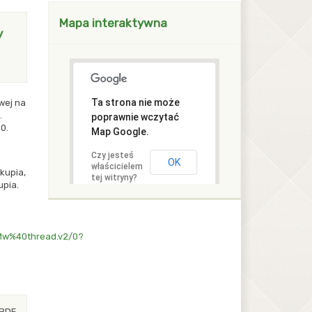
blok z modułami Drugi
Mapa interaktywna
y
Ta strona nie może
wej na
.
poprawnie wczytać
0.
Map Google.
Czy jesteś
OK
właścicielem
kupia,
tej witryny?
upia.
w%40thread.v2/0?
 PDF