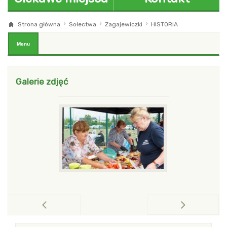
Strona główna
Sołectwa
Zagajewiczki
HISTORIA
blok z menu i modułami Pierwszy
Menu
Galerie zdjęć
po
pokaż poprzednią galerię