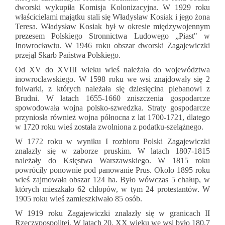
dworski wykupiła Komisja Kolonizacyjna. W 1929 roku
właścicielami majątku stali się Władysław Kosiak i jego żona
Teresa. Władysław Kosiak był w okresie międzywojennym
prezesem Polskiego Stronnictwa Ludowego „Piast" w
Inowrocławiu. W 1946 roku obszar dworski Zaga­jewiczki
przejął Skarb Państwa Polskiego.
Od XV do XVIII wieku wieś należała do woje­wództwa
inowrocławskiego. W 1598 roku we wsi znajdowały się 2
folwarki, z których należała się dzie­sięcina plebanowi z
Brudni. W latach 1655-1660 zniszczenia gospodarcze
spowodowała wojna polsko-szwedzka. Straty gospodarcze
przyniosła również woj­na północna z lat 1700-1721, dlatego
w 1720 roku wieś została zwolniona z podatku-szelążnego.
W 1772 roku w wyniku I rozbioru Polski Zaga­jewiczki
znalazły się w zaborze pruskim. W latach 1807-1815
należały do Księstwa Warszawskiego. W 1815 roku
powróciły ponownie pod panowanie Prus. Około 1895 roku
wieś zajmowała obszar 124 ha. Było wówczas 5 chałup, w
których mieszkało 62 chłopów, w tym 24 protestantów. W
1905 roku wieś zamieszkiwało 85 osób.
W 1919 roku Zagajewiczki znalazły się w grani­cach II
Rzeczypospolitej. W latach 20. XX wieku we wsi było 180,7