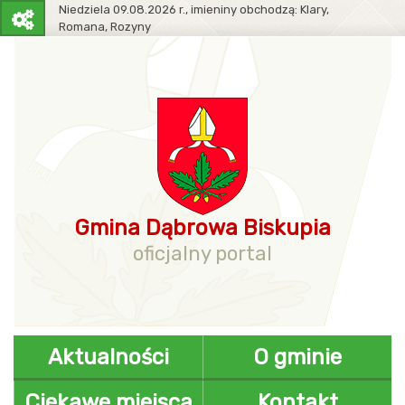
Niedziela
09.08.2026 r.,
imieniny obchodzą:
Klary,
Romana, Rozyny
Pasek
narzędziowy
Gmina Dąbrowa Biskupia
oficjalny portal
Aktualności
O gminie
Ciekawe miejsca
Kontakt