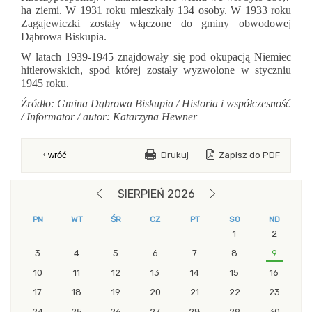
ha ziemi. W 1931 roku mieszkały 134 osoby. W 1933 roku
Zagajewiczki zostały włą­czone do gminy obwodowej
Dąbrowa Biskupia.
W latach 1939-1945 znajdowały się pod okupa­cją Niemiec
hitlerowskich, spod której zostały wy­zwolone w styczniu
1945 roku.
Źródło: Gmina Dąbrowa Biskupia / Historia i współczesność
/ Informator / autor: Katarzyna Hewner
Drukuj
Zapisz do PDF
wróć
blok z modułami Drugi
SIERPIEŃ 2026
POPRZEDNI MIESIĄC
NASTĘPNY MIESIĄC
PN
WT
ŚR
CZ
PT
SO
ND
1
2
3
4
5
6
7
8
9
10
11
12
13
14
15
16
17
18
19
20
21
22
23
24
25
26
27
28
29
30