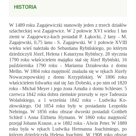
HISTORIA
W 1489 roku Zagajewiczki stanowiły jeden z trzech działów
szlacheckiej wsi Zagajewice. W 2 połowie XVI wieku 1 łan
ziemi w Zagajewicz-kach posiadał P. Łąkocki, 2 łany - M.
Zagajewski, 0,75 łanu - S. Zagajewski. W 1 połowie XVIII
wieku wieś należała do Sebastiana Rybińskiego, po którym
dziedziczyli Józef, Helena i Katarzyna Rybińscy. 28 stycznia
1790 roku właścicielem majątku stał się Józef Rybiński, 16
października 1790 roku - Marianna Działowska z domu
Mellin. W 1804 roku majętność znalazła się w rękach Józefy
Nowaczepowskiej z domu Krzypińskiej. W 1806 roku
właścicielem folwarku stał się Jan Dobrski, a po nim od 1820
roku - Michał Meyer i jego żona Amalia z domu Schlesier. 5
czerwca 1842 roku dobra ziemskie przeszły w ręce Tadeusza
Wolańskiego, a 1 września 1842 roku - Ludwika Ko­
złowskiego. Od 1854 roku były w posiadaniu Leopol­da
Nehringa. W 1856 roku obszar dworski posiadali Gottlieb
Schleif i Anna Elżbieta Hymann. W 1860 roku majętność
przejął Johann Krause, a w 1882 roku - Alwin Peter. W 1889
roku była w rękach Ludwika Hermanna Joachimiego, po
którym dziedziczyła He­lena Joachimi. W 1908 roku obszar