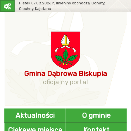
Piątek
07.08.2026 r.,
imieniny obchodzą:
Donaty,
Olechny, Kajetana
Pasek
narzędziowy
Gmina Dąbrowa Biskupia
oficjalny portal
Aktualności
O gminie
Ciekawe miejsca
Kontakt