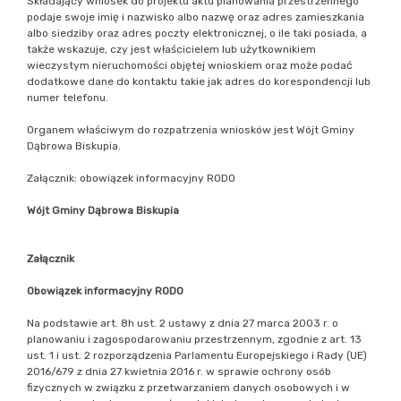
Składający wniosek do projektu aktu planowania przestrzennego
podaje swoje imię i nazwisko albo nazwę oraz adres zamieszkania
albo siedziby oraz adres poczty elektronicznej, o ile taki posiada, a
także wskazuje, czy jest właścicielem lub użytkownikiem
wieczystym nieruchomości objętej wnioskiem oraz może podać
dodatkowe dane do kontaktu takie jak adres do korespondencji lub
numer telefonu.
Organem właściwym do rozpatrzenia wniosków jest Wójt Gminy
Dąbrowa Biskupia.
Załącznik: obowiązek informacyjny RODO
Wójt Gminy Dąbrowa Biskupia
Załącznik
Obowiązek informacyjny RODO
Na podstawie art. 8h ust. 2 ustawy z dnia 27 marca 2003 r. o
planowaniu i zagospodarowaniu przestrzennym, zgodnie z art. 13
ust. 1 i ust. 2 rozporządzenia Parlamentu Europejskiego i Rady (UE)
2016/679 z dnia 27 kwietnia 2016 r. w sprawie ochrony osób
fizycznych w związku z przetwarzaniem danych osobowych i w