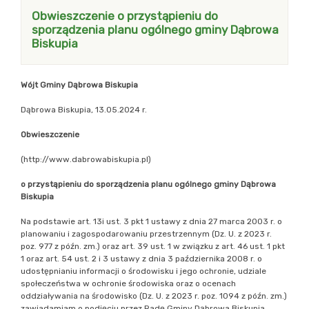
Obwieszczenie o przystąpieniu do
sporządzenia planu ogólnego gminy Dąbrowa
Biskupia
Wójt Gminy Dąbrowa Biskupia
Dąbrowa Biskupia, 13.05.2024 r.
Obwieszczenie
(http://www.dabrowabiskupia.pl)
o przystąpieniu do sporządzenia planu ogólnego gminy Dąbrowa
Biskupia
Na podstawie art. 13i ust. 3 pkt 1 ustawy z dnia 27 marca 2003 r. o
planowaniu i zagospodarowaniu przestrzennym (Dz. U. z 2023 r.
poz. 977 z późn. zm.) oraz art. 39 ust. 1 w związku z art. 46 ust. 1 pkt
1 oraz art. 54 ust. 2 i 3 ustawy z dnia 3 października 2008 r. o
udostępnianiu informacji o środowisku i jego ochronie, udziale
społeczeństwa w ochronie środowiska oraz o ocenach
oddziaływania na środowisko (Dz. U. z 2023 r. poz. 1094 z późn. zm.)
zawiadamiam o podjęciu przez Radę Gminy Dąbrowa Biskupia