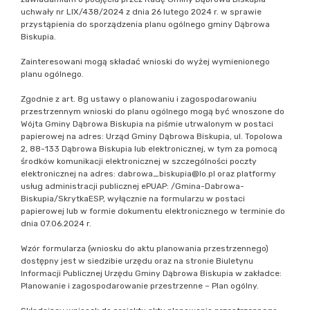
uchwały nr LIX/438/2024 z dnia 26 lutego 2024 r. w sprawie
przystąpienia do sporządzenia planu ogólnego gminy Dąbrowa
Biskupia.
Zainteresowani mogą składać wnioski do wyżej wymienionego
planu ogólnego.
Zgodnie z art. 8g ustawy o planowaniu i zagospodarowaniu
przestrzennym wnioski do planu ogólnego mogą być wnoszone do
Wójta Gminy Dąbrowa Biskupia na piśmie utrwalonym w postaci
papierowej na adres: Urząd Gminy Dąbrowa Biskupia, ul. Topolowa
2, 88-133 Dąbrowa Biskupia lub elektronicznej, w tym za pomocą
środków komunikacji elektronicznej w szczególności poczty
elektronicznej na adres: dabrowa_biskupia@lo.pl oraz platformy
usług administracji publicznej ePUAP: /Gmina-Dabrowa-
Biskupia/SkrytkaESP, wyłącznie na formularzu w postaci
papierowej lub w formie dokumentu elektronicznego w terminie do
dnia 07.06.2024 r.
Wzór formularza (wniosku do aktu planowania przestrzennego)
dostępny jest w siedzibie urzędu oraz na stronie Biuletynu
Informacji Publicznej Urzędu Gminy Dąbrowa Biskupia w zakładce:
Planowanie i zagospodarowanie przestrzenne – Plan ogólny.