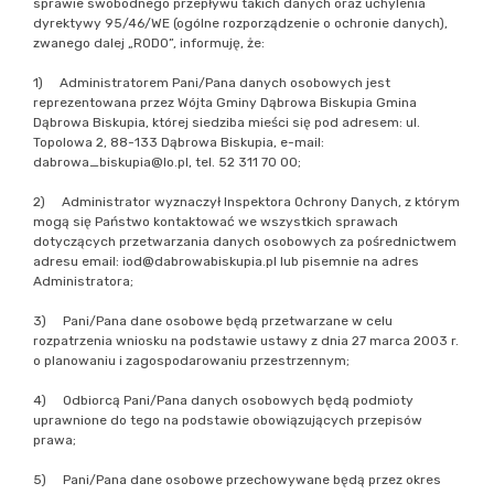
sprawie swobodnego przepływu takich danych oraz uchylenia
dyrektywy 95/46/WE (ogólne rozporządzenie o ochronie danych),
zwanego dalej „RODO”, informuję, że:
1) Administratorem Pani/Pana danych osobowych jest
reprezentowana przez Wójta Gminy Dąbrowa Biskupia Gmina
Dąbrowa Biskupia, której siedziba mieści się pod adresem: ul.
Topolowa 2, 88-133 Dąbrowa Biskupia, e-mail:
dabrowa_biskupia@lo.pl, tel. 52 311 70 00;
2) Administrator wyznaczył Inspektora Ochrony Danych, z którym
mogą się Państwo kontaktować we wszystkich sprawach
dotyczących przetwarzania danych osobowych za pośrednictwem
adresu email: iod@dabrowabiskupia.pl lub pisemnie na adres
Administratora;
3) Pani/Pana dane osobowe będą przetwarzane w celu
rozpatrzenia wniosku na podstawie ustawy z dnia 27 marca 2003 r.
o planowaniu i zagospodarowaniu przestrzennym;
4) Odbiorcą Pani/Pana danych osobowych będą podmioty
uprawnione do tego na podstawie obowiązujących przepisów
prawa;
5) Pani/Pana dane osobowe przechowywane będą przez okres