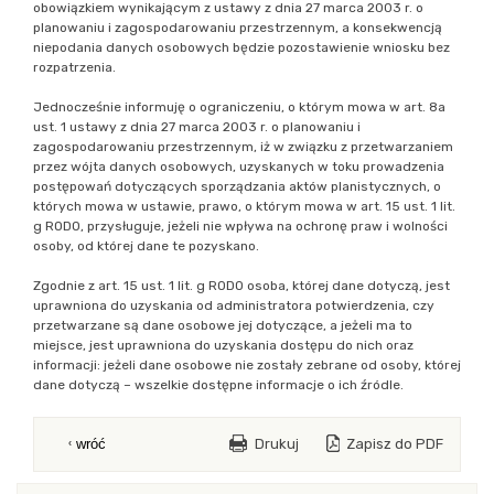
obowiązkiem wynikającym z ustawy z dnia 27 marca 2003 r. o
planowaniu i zagospodarowaniu przestrzennym, a konsekwencją
niepodania danych osobowych będzie pozostawienie wniosku bez
rozpatrzenia.
Jednocześnie informuję o ograniczeniu, o którym mowa w art. 8a
ust. 1 ustawy z dnia 27 marca 2003 r. o planowaniu i
zagospodarowaniu przestrzennym, iż w związku z przetwarzaniem
przez wójta danych osobowych, uzyskanych w toku prowadzenia
postępowań dotyczących sporządzania aktów planistycznych, o
których mowa w ustawie, prawo, o którym mowa w art. 15 ust. 1 lit.
g RODO, przysługuje, jeżeli nie wpływa na ochronę praw i wolności
osoby, od której dane te pozyskano.
Zgodnie z art. 15 ust. 1 lit. g RODO osoba, której dane dotyczą, jest
uprawniona do uzyskania od administratora potwierdzenia, czy
przetwarzane są dane osobowe jej dotyczące, a jeżeli ma to
miejsce, jest uprawniona do uzyskania dostępu do nich oraz
informacji: jeżeli dane osobowe nie zostały zebrane od osoby, której
dane dotyczą – wszelkie dostępne informacje o ich źródle.
Drukuj
Zapisz do PDF
wróć
blok z modułami Drugi