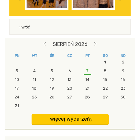
wróć
blok z modułami Drugi
SIERPIEŃ 2026
POPRZEDNI MIESIĄC
NASTĘPNY MIESIĄC
PN
WT
ŚR
CZ
PT
SO
ND
1
2
3
4
5
6
7
8
9
10
11
12
13
14
15
16
17
18
19
20
21
22
23
24
25
26
27
28
29
30
31
więcej wydarzeń