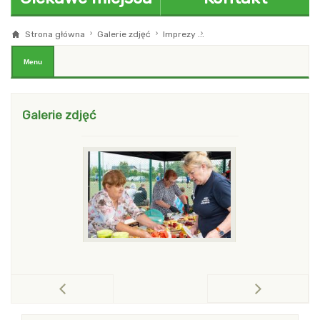
Strona główna
Galerie zdjęć
Imprezy
Uroczyste otwarcie Przedsz
blok z menu i modułami Pierwszy
Menu
Galerie zdjęć
po
pokaż poprzednią galerię