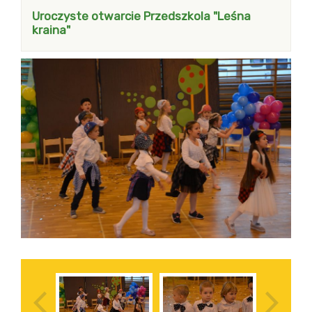
Uroczyste otwarcie Przedszkola "Leśna
kraina"
pokaż poprzednią galerię
pokaż n