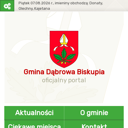
Piątek
07.08.2026 r.,
imieniny obchodzą:
Donaty,
Olechny, Kajetana
Pasek
narzędziowy
Gmina Dąbrowa Biskupia
oficjalny portal
Aktualności
O gminie
Ciekawe miejsca
Kontakt