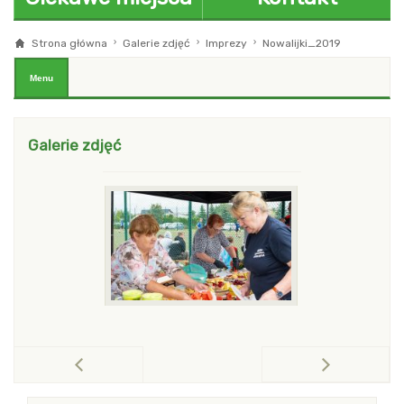
Strona główna
Galerie zdjęć
Imprezy
Nowalijki_2019
blok z menu i modułami Pierwszy
Menu
Galerie zdjęć
po
pokaż poprzednią galerię