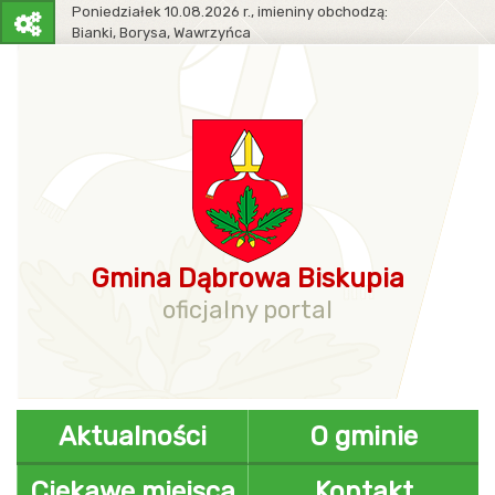
Poniedziałek
10.08.2026 r.,
imieniny obchodzą:
Bianki, Borysa, Wawrzyńca
Pasek
narzędziowy
Gmina Dąbrowa Biskupia
oficjalny portal
Aktualności
O gminie
Ciekawe miejsca
Kontakt