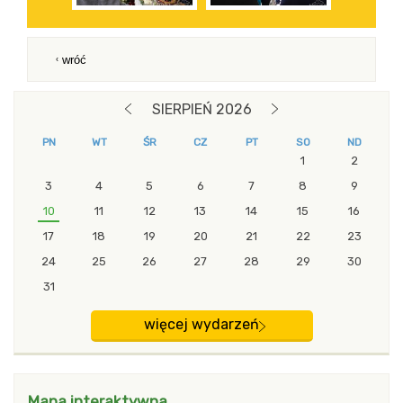
wróć
blok z modułami Drugi
SIERPIEŃ 2026
POPRZEDNI MIESIĄC
NASTĘPNY MIESIĄC
PN
WT
ŚR
CZ
PT
SO
ND
1
2
3
4
5
6
7
8
9
10
11
12
13
14
15
16
17
18
19
20
21
22
23
24
25
26
27
28
29
30
31
więcej wydarzeń
Mapa interaktywna