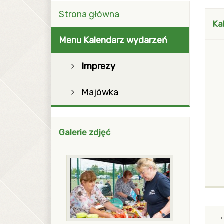
blok z menu i modułami Pierwszy
Strona główna
Ka
Menu
Kalendarz wydarzeń
W
Imprezy
Majówka
Galerie zdjęć