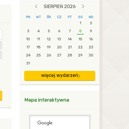
blok z modułami Drugi
SIERPIEŃ 2026
POPRZEDNI MIESIĄC
NASTĘPNY MIESIĄC
PN
WT
ŚR
CZ
PT
SO
ND
1
2
3
4
5
6
7
8
9
10
11
12
13
14
15
16
17
18
19
20
21
22
23
24
25
26
27
28
29
30
31
więcej wydarzeń
Mapa interaktywna