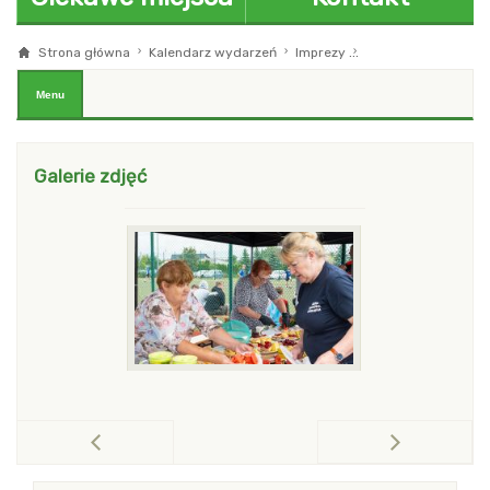
Strona główna
Kalendarz wydarzeń
Imprezy
Festyny z okazji Dni
blok z menu i modułami Pierwszy
Menu
Galerie zdjęć
po
pokaż poprzednią galerię