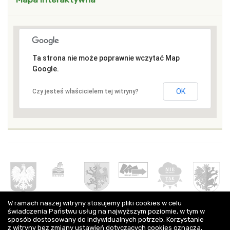
Ta strona nie może poprawnie wczytać Map
Google.
OK
Czy jesteś właścicielem tej witryny?
Partnerzy
W ramach naszej witryny stosujemy pliki cookies w celu
świadczenia Państwu usług na najwyższym poziomie, w tym w
sposób dostosowany do indywidualnych potrzeb. Korzystanie
z witryny bez zmiany ustawień dotyczących cookies oznacza,
Kontakt
Urząd Gminy w Dąbrowie Biskupiej,
ul. Topolowa 2 88-133