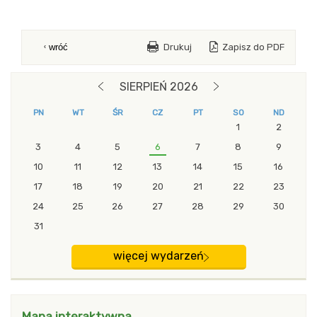
Drukuj
Zapisz do PDF
wróć
blok z modułami Drugi
SIERPIEŃ 2026
POPRZEDNI MIESIĄC
NASTĘPNY MIESIĄC
PN
WT
ŚR
CZ
PT
SO
ND
1
2
3
4
5
6
7
8
9
10
11
12
13
14
15
16
17
18
19
20
21
22
23
24
25
26
27
28
29
30
31
więcej wydarzeń
Mapa interaktywna