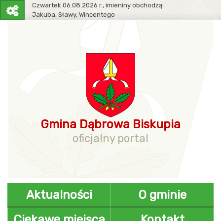
Czwartek
06.08.2026 r.,
imieniny obchodzą:
Jakuba, Sławy, Wincentego
Pasek
narzędziowy
Gmina Dąbrowa Biskupia
oficjalny portal
Aktualności
O gminie
Ciekawe miejsca
Kontakt