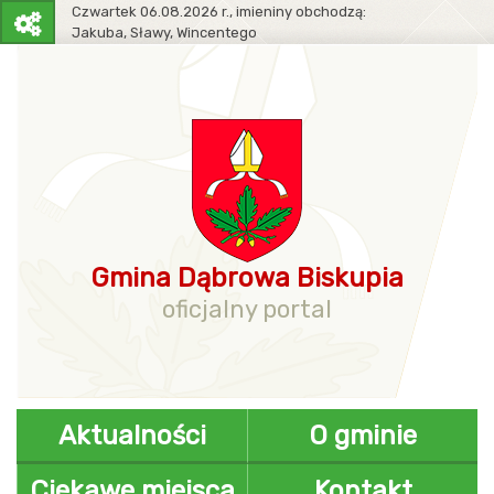
Czwartek
06.08.2026 r.,
imieniny obchodzą:
Jakuba, Sławy, Wincentego
Pasek
narzędziowy
Gmina Dąbrowa Biskupia
oficjalny portal
Aktualności
O gminie
Ciekawe miejsca
Kontakt