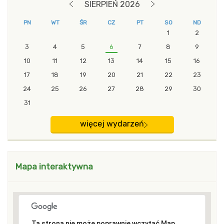
SIERPIEŃ 2026
POPRZEDNI MIESIĄC
NASTĘPNY MIESIĄC
PN
WT
ŚR
CZ
PT
SO
ND
1
2
3
4
5
6
7
8
9
10
11
12
13
14
15
16
17
18
19
20
21
22
23
24
25
26
27
28
29
30
31
więcej wydarzeń
Mapa interaktywna
Ta strona nie może poprawnie wczytać Map