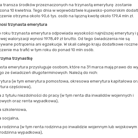
na transza środków przeznaczonych na trzynastą emeryturę zostanie
cona 10 kwietnia. Tego dnia w województwie kujawsko-pomorskim doda
zenie otrzyma około 90,6 tys. osób na łączną kwotę około 179,4 mln zł.
nosi trzynasta emerytura
o roku trzynasta emerytura odpowiada wysokości najniższej emerytury i 
ej waloryzacji wynosi 1978,49 zł brutto. Od tego świadczenia nie są
ywane potrącenia ani egzekucje. W skali całego kraju dodatkowe roczne
zenie ma trafić w tym roku do ponad 10 mln osób.
trzyma trzynastkę
asta emerytura przysługuje osobom, które na 31 marca mają prawo do wy
go ze świadczeń długoterminowych. Należą do nich:
rytura (w tym emerytura pomostowa, okresowa emerytura kapitałowa or
tura częściowa),
a z tytułu niezdolności do pracy (w tym renta dla inwalidów wojennych i
owych oraz renta wypadkowa),
a szkoleniowa,
a socjalna,
ta rodzinna (w tym renta rodzinna po inwalidzie wojennym lub wojskowym
 rodzinna wypadkowa),