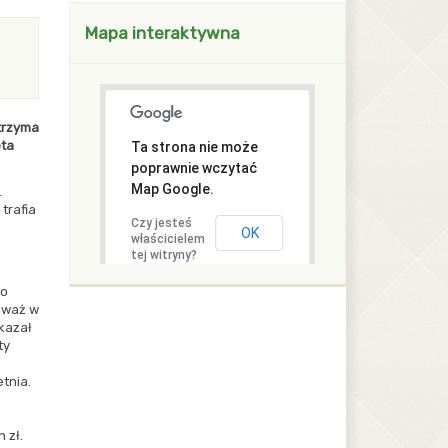
blok z modułami Drugi
Mapa interaktywna
trzyma
ota
Ta strona nie może
poprawnie wczytać
Map Google.
.
trafia
Czy jesteś
OK
właścicielem
tej witryny?
to
eważ w
kazał
ty
tnia.
 zł.