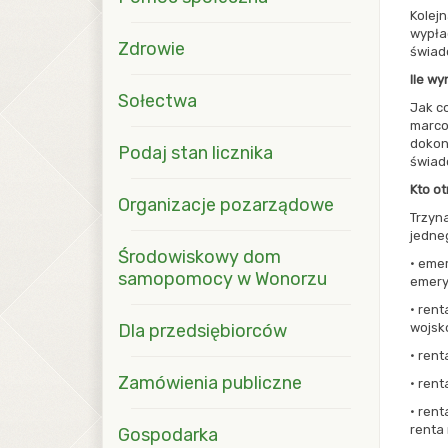
Kolej
wypła
Zdrowie
świadc
Ile wy
Sołectwa
Jak c
marcow
dokon
Podaj stan licznika
świadc
Kto o
Organizacje pozarządowe
Trzyn
jedne
Środowiskowy dom
· eme
samopomocy w Wonorzu
emery
· rent
Dla przedsiębiorców
wojsk
· rent
Zamówienia publiczne
· rent
· ren
renta
Gospodarka