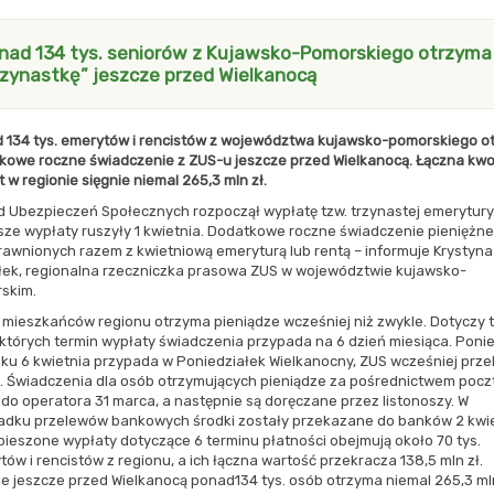
nad 134 tys. seniorów z Kujawsko-Pomorskiego otrzyma
rzynastkę” jeszcze przed Wielkanocą
 134 tys. emerytów i rencistów z województwa kujawsko-pomorskiego o
kowe roczne świadczenie z ZUS-u jeszcze przed Wielkanocą. Łączna kw
 w regionie sięgnie niemal 265,3 mln zł.
d Ubezpieczeń Społecznych rozpoczął wypłatę tzw. trzynastej emerytury
ze wypłaty ruszyły 1 kwietnia. Dodatkowe roczne świadczenie pieniężne 
rawnionych razem z kwietniową emeryturą lub rentą – informuje Krystyna
łek, regionalna rzeczniczka prasowa ZUS w województwie kujawsko-
skim.
 mieszkańców regionu otrzyma pieniądze wcześniej niż zwykle. Dotyczy 
 których termin wypłaty świadczenia przypada na 6 dzień miesiąca. Poni
oku 6 kwietnia przypada w Poniedziałek Wielkanocny, ZUS wcześniej prze
i. Świadczenia dla osób otrzymujących pieniądze za pośrednictwem pocz
y do operatora 31 marca, a następnie są doręczane przez listonoszy. W
adku przelewów bankowych środki zostały przekazane do banków 2 kwie
ieszone wypłaty dotyczące 6 terminu płatności obejmują około 70 tys.
ów i rencistów z regionu, a ich łączna wartość przekracza 138,5 mln zł.
e jeszcze przed Wielkanocą ponad134 tys. osób otrzyma niemal 265,3 mln