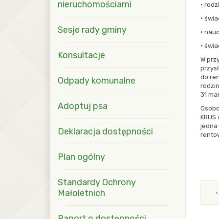
nieruchomościami
· rodz
· świa
Sesje rady gminy
· nau
· świ
Konsultacje
W przy
przys
do ren
Odpady komunalne
rodzin
31 ma
Adoptuj psa
Osobo
KRUS 
jedna
Deklaracja dostępności
rento
Plan ogólny
Standardy Ochrony
Małoletnich
Raport o dostępności