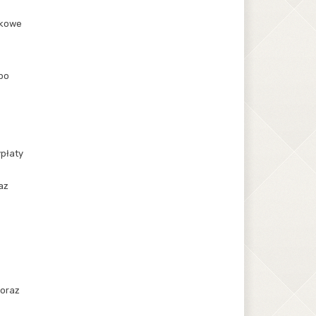
tkowe
po
płaty
az
 oraz