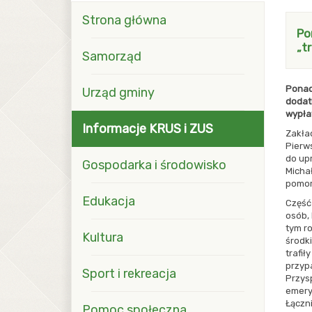
blok z menu i modułami Pierwszy
Strona główna
Po
„t
Samorząd
Ponad
Urząd gminy
dodat
wypłat
Informacje KRUS i ZUS
Zakła
Pierws
do up
Gospodarka i środowisko
Micha
pomor
Edukacja
Część
osób,
tym r
Kultura
środk
trafił
przyp
Sport i rekreacja
Przysp
emeryt
Łączni
Pomoc społeczna