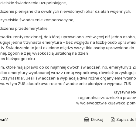
icielskie świadczenie uzupełniające,
dczenie pieniężne dla cywilnych niewidomych ofiar działań wojennych,
czycielskie świadczenie kompensacyjne,
adczenia przedemerytalne.
padku renty rodzinnej, do której uprawniona jest więcej niż jedna osoba,
ługuje jedna trzynasta emerytura – bez względu na liczbę osób uprawni
ty. Świadczenie to jest dzielone między wszystkie osoby uprawnione do
nej, zgodnie z jej wysokością ustaloną na dzień
rca bieżącego roku.
m, które mają prawo do co najmniej dwóch świadczeń, np. emerytury z ZU
albo emerytury wypłacanej wraz z rentą wypadkową, również przysługuje
 „trzynastka”. Jeśli świadczenia wypłacają dwa różne organy emerytalno
we, w tym ZUS, dodatkowe roczne świadczenie pieniężne wypłaca ZUS.
Krystyna Mi
regionalna rzeczniczka praso
w województwie kujawsko-pom
Drukuj
Zapisz do
wróć