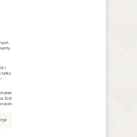
onych
 renty
S i
 tylko
-
chałek
wa ZUS
orskim
 PDF