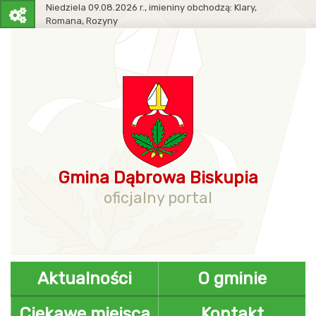
Niedziela
09.08.2026 r.,
imieniny obchodzą:
Klary,
Romana, Rozyny
Pasek
narzędziowy
Gmina Dąbrowa Biskupia
oficjalny portal
Aktualności
O gminie
Ciekawe miejsca
Kontakt