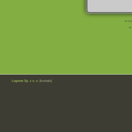
ko
Logonet Sp. z o. o.
[kontakt]