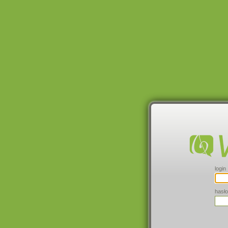
login
hasło